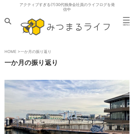
アクティブすぎる(?)30代独身会社員のライフログを発
信中
HOME
>
一か月の振り返り
一か月の振り返り