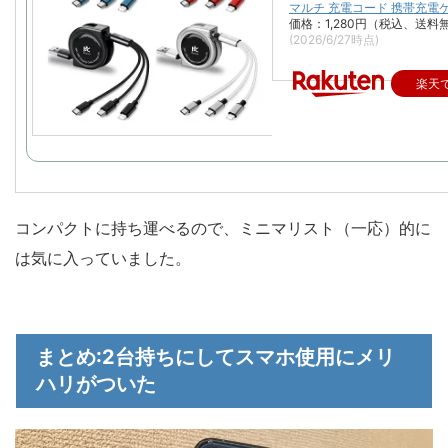
マルチ 充電コード 携帯充電
価格：1,280円（税込、送料無
(2026/6/27時点)
楽天
コンパクトに持ち運べるので、ミニマリスト（一応）的に
は気に入っていました。
まとめ:2台持ちにしてスマホ使用にメリ
ハリがついた