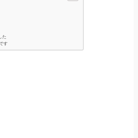
）
した
です