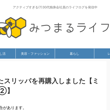
アクティブすぎる(?)30代独身会社員のライフログを発信中
し活
美容・ファッション
暮らし
たスリッパを再購入しました【ミ
②】
合があります。