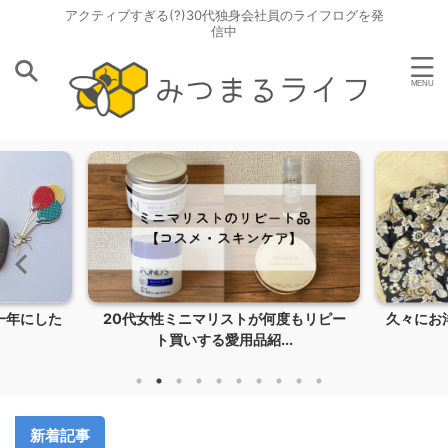
アクティブすぎる(?)30代独身会社員のライフログを発
信中
度もリピー
久々にお洋服の整理。たくさん着て消耗
中用量ピ
.
したので手放します
新着記事