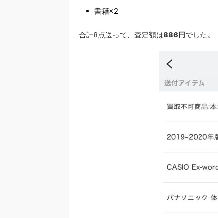
書籍×2
合計8点送って、査定額は
886円
でした。