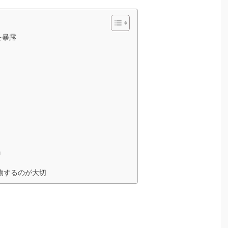
を暴露
」
物するのが大切