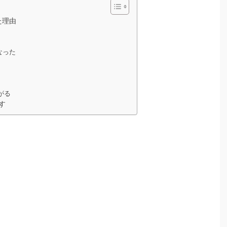
た理由
なった
がる
す